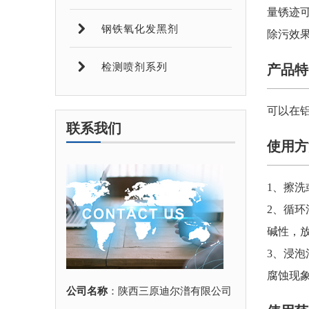
量锈迹
钢铁氧化发黑剂
除污效
检测喷剂系列
产品特
可以在
联系我们
使用方
1、擦
2、循环
碱性，
3、浸
腐蚀现
公司名称
：陕西三原迪尔潽有限公司