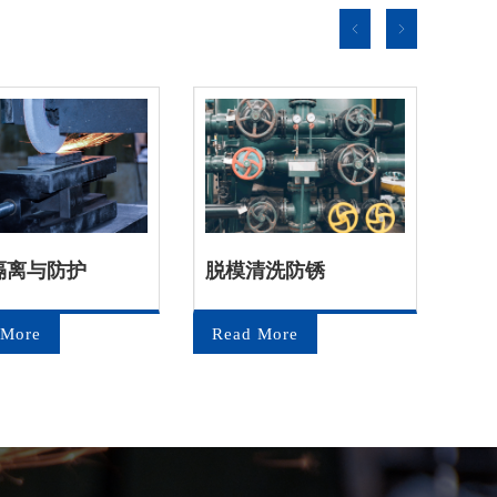
隔离与防护
脱模清洗防锈
金
 More
Read More
Re