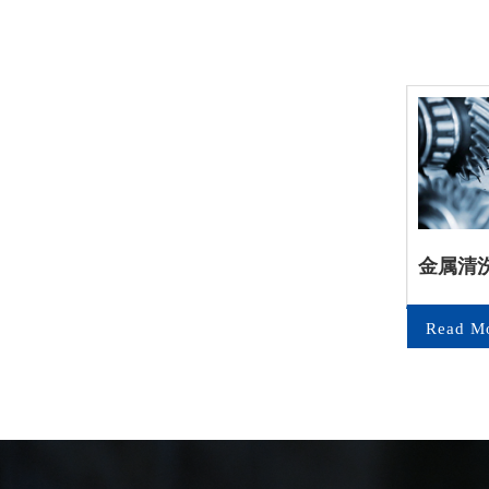
防锈
金属加工液
金属清
e
Read More
Read M