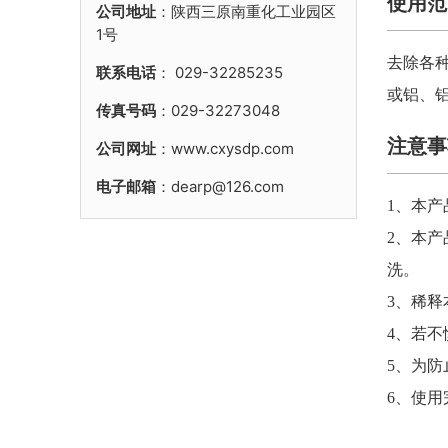
使用范
公司地址
：陕西三原南重化工业园区
1号
去除各
联系电话
：
029-32285235
或铝、
传真号码
：029-32273048
注意事
公司网址
：www.cxysdp.com
电子邮箱
：dearp@126.com
1、本产
2、本
洗。
3、稀
4、若
5、为
6、使