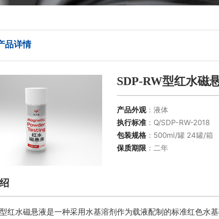
产品详情
SDP-RW型红水磁
产品外观
：液体
执行标准
：Q/SDP-RW-2018
包装规格
：500ml/罐 24罐/箱
保质期限
：二年
绍
-RW型红水磁悬液是一种采用水基溶剂作为载液配制的标准红色水