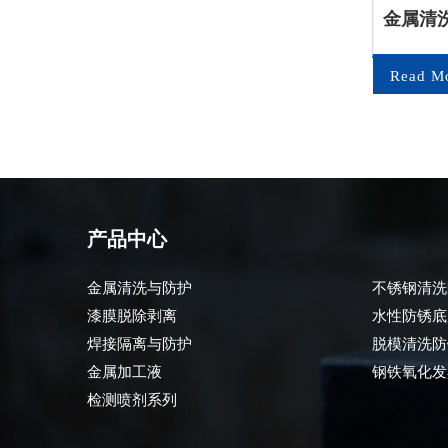
防锈
金属加工液
金属清
e
Read More
Read M
产品中心
金属清洗与防护
不锈钢清洗
漆膜脱除剥离
水性防锈底
焊接隔离与防护
脱模清洗防
金属加工液
钢铁氧化发
检测喷剂系列