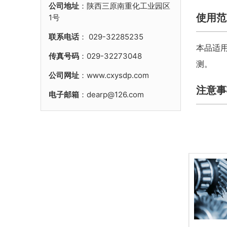
公司地址
：陕西三原南重化工业园区
使用范
1号
联系电话
：
029-32285235
本品适
传真号码
：029-32273048
测。
公司网址
：www.cxysdp.com
注意事
电子邮箱
：dearp@126.com