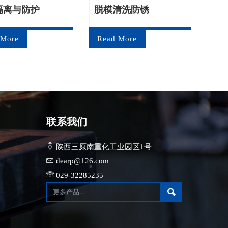
隔离与防护
脱模清洗防锈
金
 More
Read More
Re
联系我们
陕西三原南重化工业园区1号
dearp@126.com
029-32285235