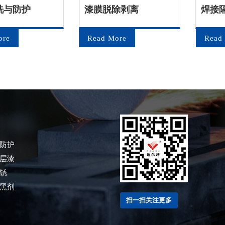
洗与防护
漆膜脱除剥离
焊接
ore
Read More
Read
防护
层漆
锈
黑剂
扫一扫关注更多