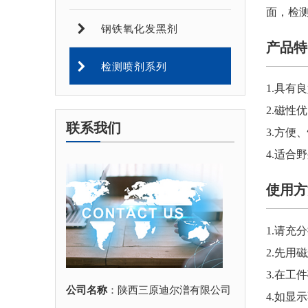
面，检
钢铁氧化发黑剂
产品特
检测喷剂系列
1.具有
2.磁性
联系我们
3.方便
4.适
使用方
1.请充
2.先用
3.在
公司名称
：陕西三原迪尔潽有限公司
4.如显