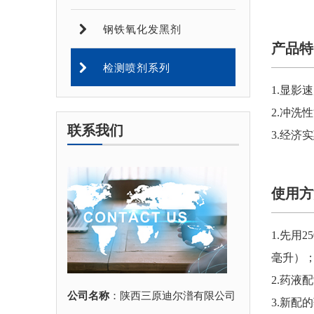
钢铁氧化发黑剂
产品特
检测喷剂系列
1.显
2.冲洗
联系我们
3.经济
使用方
1.先用
毫升）
2.药液
公司名称
：陕西三原迪尔潽有限公司
3.新配