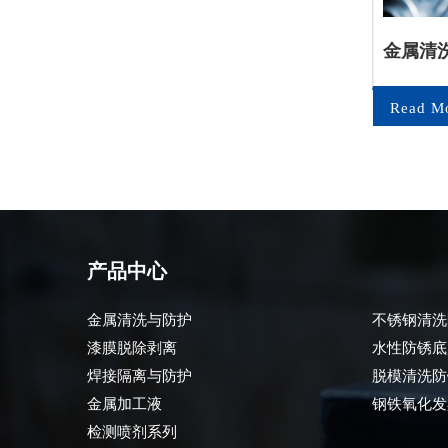
防锈
金属加工液
金属清
e
Read More
Read M
产品中心
金属清洗与防护
不锈钢清洗
漆膜脱除剥离
水性防锈底
焊接隔离与防护
脱模清洗防
金属加工液
钢铁氧化发
检测喷剂系列