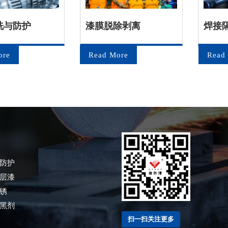
洗与防护
漆膜脱除剥离
焊接
ore
Read More
Read
防护
层漆
锈
黑剂
扫一扫关注更多