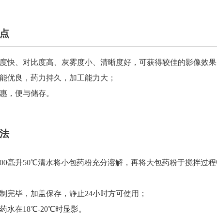
点
影速度快、对比度高、灰雾度小、清晰度好，可获得较佳的影像效果
性能优良，药力持久，加工能力大；
实惠，便与储存。
法
2500毫升50℃清水将小包药粉充分溶解，再将大包药粉于搅拌过
；
配制完毕，加盖保存，静止24小时方可使用；
的药水在18℃-20℃时显影。