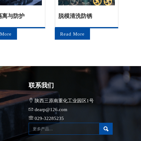
隔离与防护
脱模清洗防锈
金
 More
Read More
Re
联系我们
陕西三原南重化工业园区1号
dearp@126.com
029-32285235