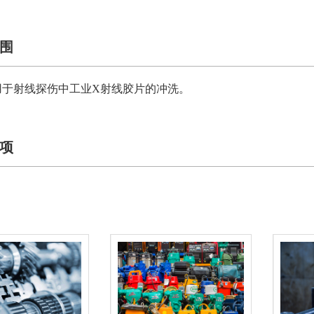
围
用于射线探伤中工业X射线胶片的冲洗。
项