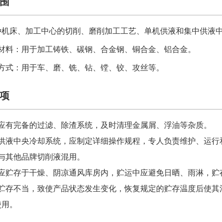
围
种机床、加工中心的切削、磨削加工工艺、单机供液和集中供液
工材料：用于加工铸铁、碳钢、合金钢、铜合金、铝合金。
工方式：用于车、磨、铣、钻、镗、铰、攻丝等。
项
应有完备的过滤、除渣系统，及时清理金属屑、浮油等杂质
。
中供液中央冷却系统，应制定详细操作规程，专人负责维护、运行
与其他品牌切削液混用。
应贮存于干燥、阴凉通风库房内，贮运中应避免日晒、雨淋，贮
贮存不当，致使产品状态发生变化，恢复规定的贮存温度后使其
使用。