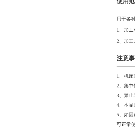
使用范
用于各
1、加
2、加
注意事
1、
机床
2、集
3
、禁止
4、
本品
5、
如因
可正常