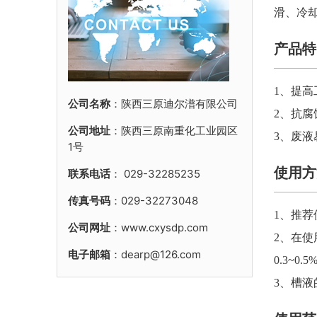
滑、冷
产品特
1、
提高
公司名称
：陕西三原迪尔潽有限公司
2、
抗腐
公司地址
：陕西三原南重化工业园区
3、
废液
1号
使用方
联系电话
：
029-32285235
传真号码
：029-32273048
1、
推荐
公司网址
：www.cxysdp.com
2、在
电子邮箱
：dearp@126.com
0.3~
3、槽