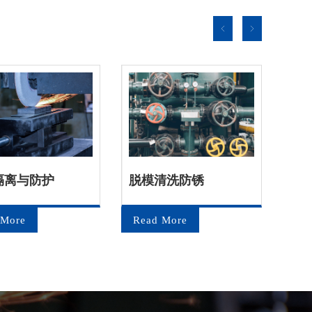
隔离与防护
脱模清洗防锈
金
 More
Read More
Re