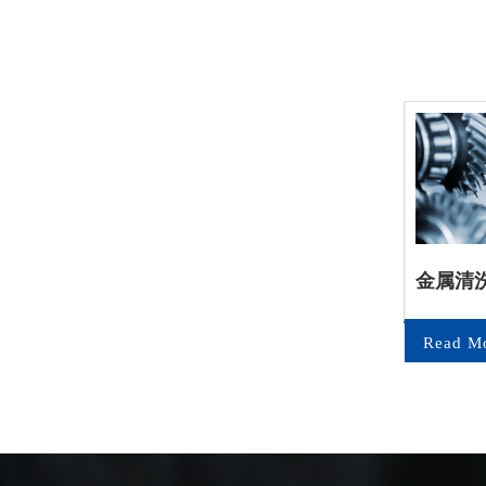
防锈
金属加工液
金属清
e
Read More
Read M