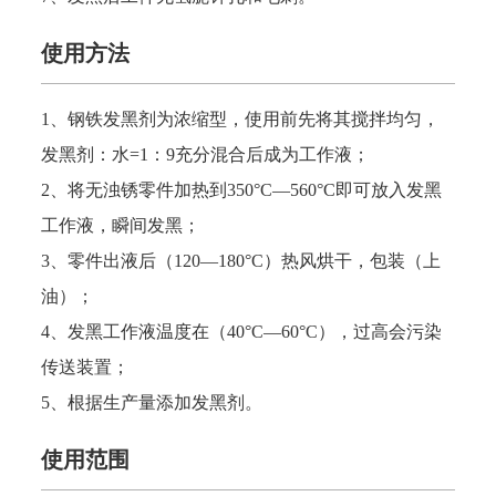
使用方法
1、钢铁发黑剂
为浓缩型，使用前先将其搅拌均匀，
发黑剂
：水
=1：9充分混合后成为工作液；
2、将无浊锈零件加热到350°C—560°C即可放入发黑
工作液，瞬间发黑；
3、零件出液后（120—180°C）热风烘干，包装（上
油）；
4、发黑
工作液温度在（
40°C—60°C），过高会污染
传送装置；
5、根据生产量添加发黑剂
。
使用范围