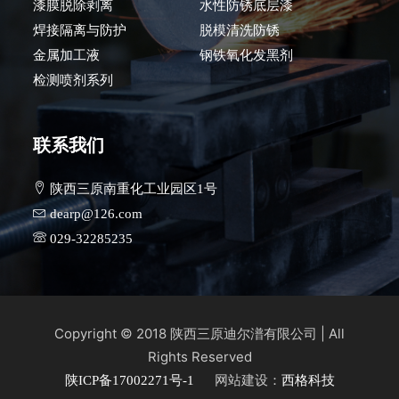
漆膜脱除剥离
水性防锈底层漆
焊接隔离与防护
脱模清洗防锈
金属加工液
钢铁氧化发黑剂
检测喷剂系列
联系我们
陕西三原南重化工业园区1号
dearp@126.com
029-32285235
Copyright © 2018
| All
陕西三原迪尔潽有限公司
Rights Reserved
网站建设：
陕ICP备17002271号-1
西格科技