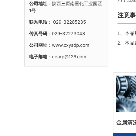
公司地址
：陕西三原南重化工业园区
1号
注意事
联系电话
：
029-32285235
传真号码
：029-32273048
1、本
2、本
公司网址
：www.cxysdp.com
电子邮箱
：dearp@126.com
防锈
金属加工液
金属清