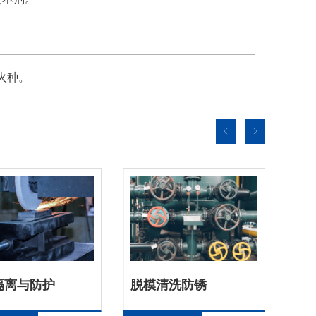
火种。
隔离与防护
脱模清洗防锈
金