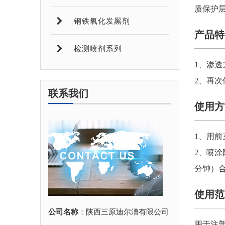
质保护
钢铁氧化发黑剂
产品特
检测喷剂系列
1、
渗透
2、
再次
联系我们
使用方
1、用前
2、喷
分钟）
使用范
公司名称
：陕西三原迪尔潽有限公司
用于注