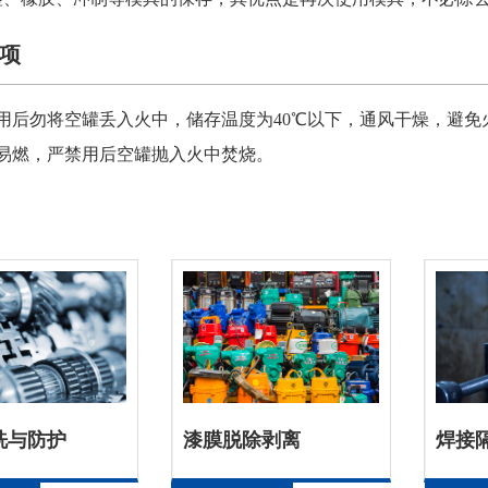
项
品用后勿将空罐丢入火中，储存温度为40℃以下，通风干燥，避免
品易燃，严禁用后空罐抛入火中焚烧。
洗与防护
漆膜脱除剥离
焊接