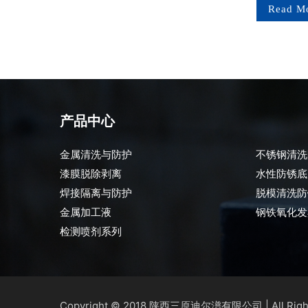
e
Read More
Read M
产品中心
金属清洗与防护
不锈钢清洗
漆膜脱除剥离
水性防锈底
焊接隔离与防护
脱模清洗防
金属加工液
钢铁氧化发
检测喷剂系列
Copyright © 2018
| All Rig
陕西三原迪尔潽有限公司