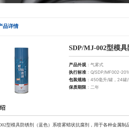
产品详情
SDP/MJ-002型
产品外观
：气雾式
执行标准
：Q/SDP/MF002-201
包装规格
：450毫升/罐，24罐
保质期限
：二年
绍
MJ-002型模具防锈剂（蓝色）系喷雾蜡状抗腐剂，用于各种金属