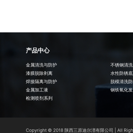
产品中心
金属清洗与防护
不锈钢清洗
漆膜脱除剥离
水性防锈底
焊接隔离与防护
脱模清洗防
金属加工液
钢铁氧化发
检测喷剂系列
Copyright © 2018
| All Rig
陕西三原迪尔潽有限公司