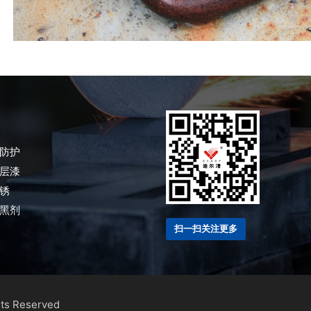
防护
层漆
锈
黑剂
扫一扫关注更多
hts Reserved