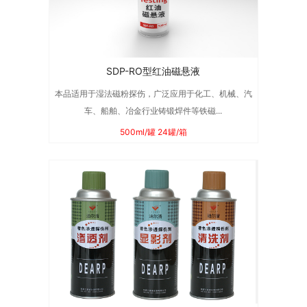
SDP-RO型红油磁悬液
本品适用于湿法磁粉探伤，广泛应用于化工、机械、汽
车、船舶、冶金行业铸锻焊件等铁磁...
500ml/罐 24罐/箱