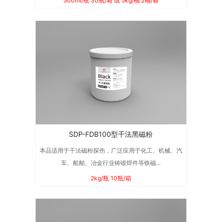
500ml/瓶 30瓶/箱 或 5kg/桶 2桶/箱
SDP-FDB100型干法黑磁粉
本品适用于干法磁粉探伤，广泛应用于化工、机械、汽
车、船舶、冶金行业铸锻焊件等铁磁...
2kg/瓶 10瓶/箱