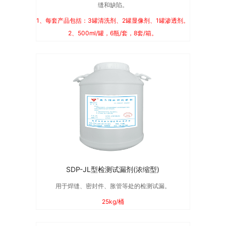
缝和缺陷。
1、每套产品包括：3罐清洗剂、2罐显像剂、1罐渗透剂。
2、500ml/罐，6瓶/套，8套/箱。
SDP-JL型检测试漏剂(浓缩型)
用于焊缝、密封件、胀管等处的检测试漏。
25kg/桶