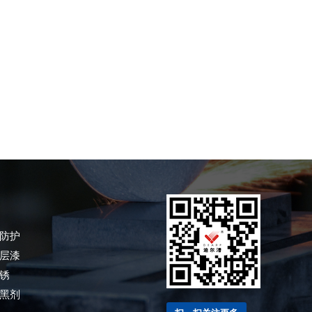
防护
层漆
锈
黑剂