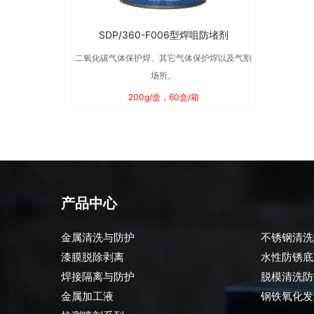
SDP/360-F006型焊咀防堵剂
二氧化碳气体保护焊、其它气体保护焊以及气割
场所。
200g/盒，60盒/箱
产品中心
金属清洗与防护
不锈钢清洗
漆膜脱除剥离
水性防锈底
焊接隔离与防护
脱模清洗防
金属加工液
钢铁氧化发